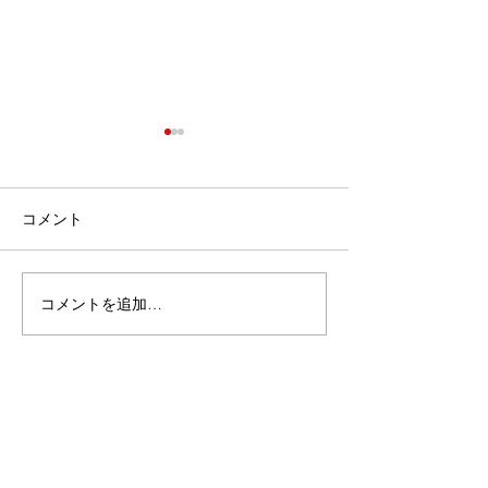
コメント
コメントを追加…
もらってうれしい部活の
「加藤学園高等
卒部・引退記念品 人気＆
楽部『Blue Wi
おすすめギフト特集
様 2022年大
ツ制作のお手伝
ていただきまし
Contact Us